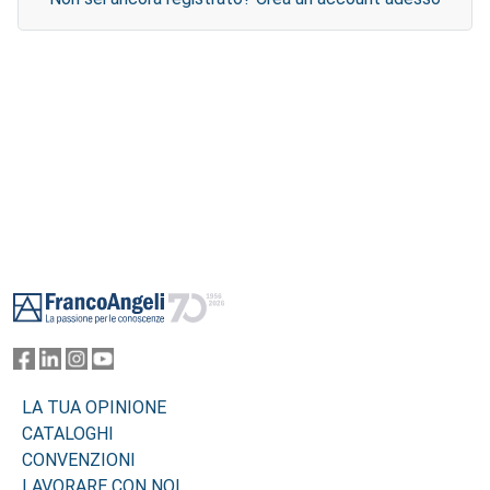
Footer
LA TUA OPINIONE
CATALOGHI
CONVENZIONI
LAVORARE CON NOI