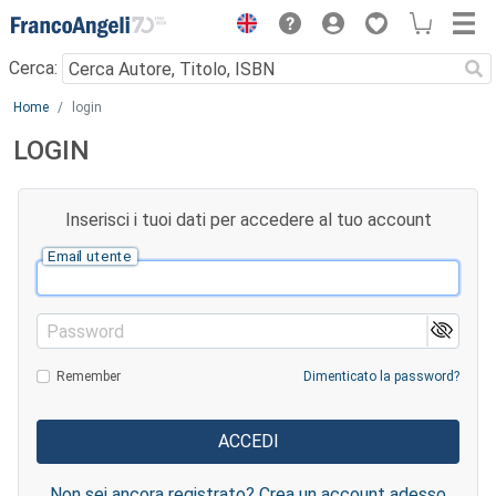
Menu
Cerca:
Main content
Home
login
LOGIN
Inserisci i tuoi dati per accedere al tuo account
Email utente
Password
Remember
Dimenticato la password?
Non sei ancora registrato? Crea un account adesso