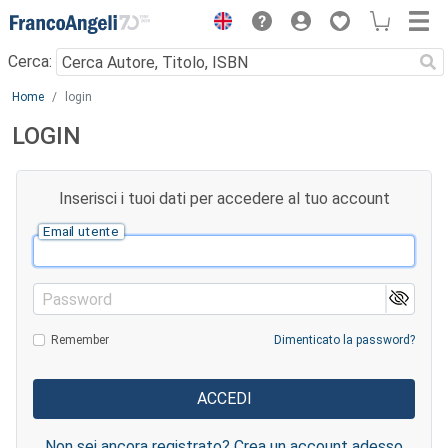
Menu
Cerca:
Main content
Home
login
LOGIN
Inserisci i tuoi dati per accedere al tuo account
Email utente
Password
Remember
Dimenticato la password?
Non sei ancora registrato? Crea un account adesso