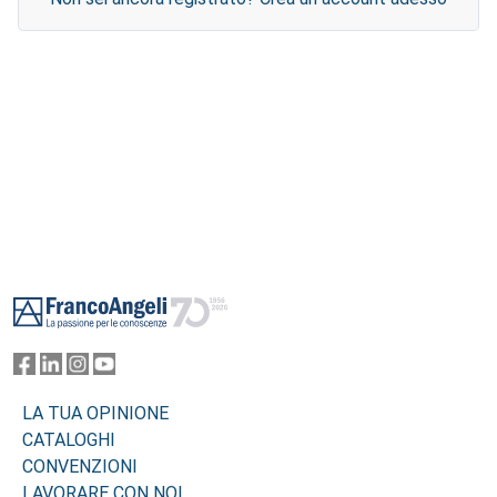
Footer
LA TUA OPINIONE
CATALOGHI
CONVENZIONI
LAVORARE CON NOI