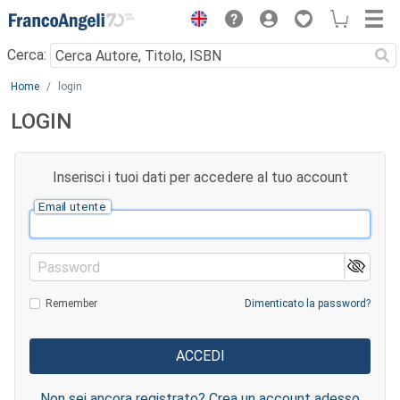
Menu
Cerca:
Main content
Home
login
LOGIN
Inserisci i tuoi dati per accedere al tuo account
Email utente
Password
Remember
Dimenticato la password?
Non sei ancora registrato? Crea un account adesso