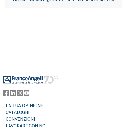
Footer
LA TUA OPINIONE
CATALOGHI
CONVENZIONI
LAVORARE CON NOI