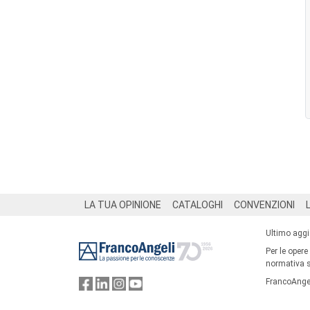
Footer
LA TUA OPINIONE
CATALOGHI
CONVENZIONI
Ultimo agg
Per le opere
normativa su
FrancoAngel