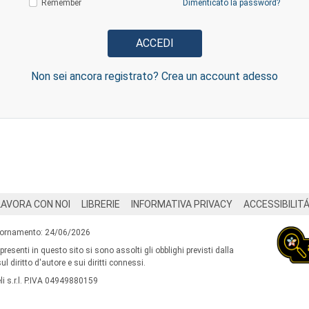
Remember
Dimenticato la password?
Non sei ancora registrato? Crea un account adesso
LAVORA CON NOI
LIBRERIE
INFORMATIVA PRIVACY
ACCESSIBILIT
iornamento: 24/06/2026
 presenti in questo sito si sono assolti gli obblighi previsti dalla
l diritto d'autore e sui diritti connessi.
i s.r.l. P.IVA 04949880159