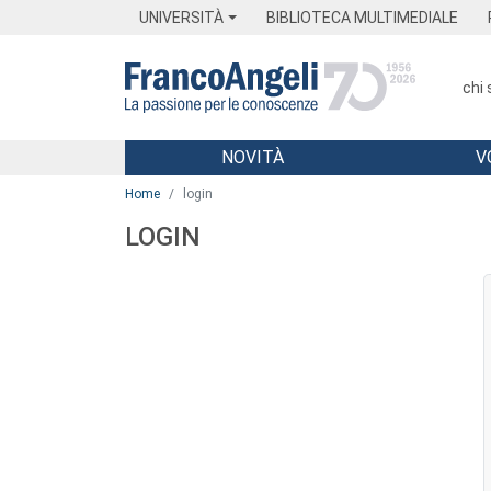
Menu
Main content
Footer
Menu
UNIVERSITÀ
BIBLIOTECA MULTIMEDIALE
chi
NOVITÀ
V
Main content
Home
login
LOGIN