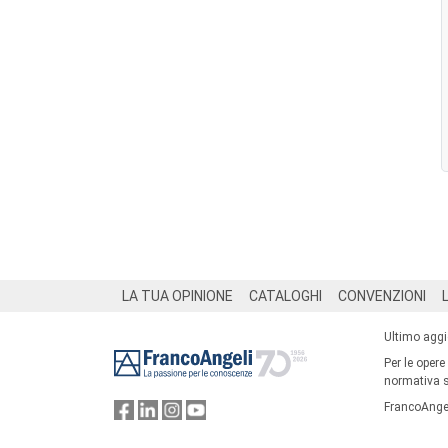
Footer
LA TUA OPINIONE
CATALOGHI
CONVENZIONI
Ultimo agg
Per le opere
normativa su
FrancoAngel