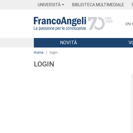
Menu
Main content
Footer
Menu
UNIVERSITÀ
BIBLIOTECA MULTIMEDIALE
chi
NOVITÀ
V
Main content
Home
login
LOGIN