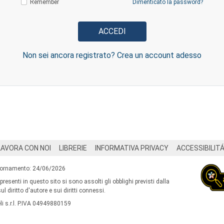
Remember
Dimenticato la password?
Non sei ancora registrato? Crea un account adesso
LAVORA CON NOI
LIBRERIE
INFORMATIVA PRIVACY
ACCESSIBILIT
iornamento: 24/06/2026
 presenti in questo sito si sono assolti gli obblighi previsti dalla
l diritto d'autore e sui diritti connessi.
i s.r.l. P.IVA 04949880159