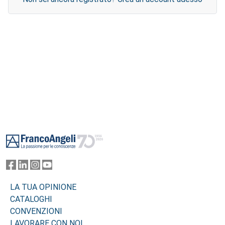
Footer
LA TUA OPINIONE
CATALOGHI
CONVENZIONI
LAVORARE CON NOI