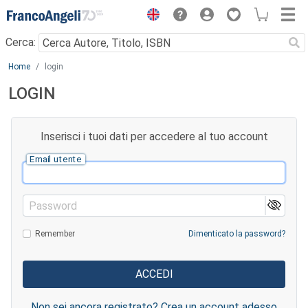
Menu
Cerca:
Main content
Home
login
LOGIN
Inserisci i tuoi dati per accedere al tuo account
Email utente
Password
Remember
Dimenticato la password?
Non sei ancora registrato? Crea un account adesso