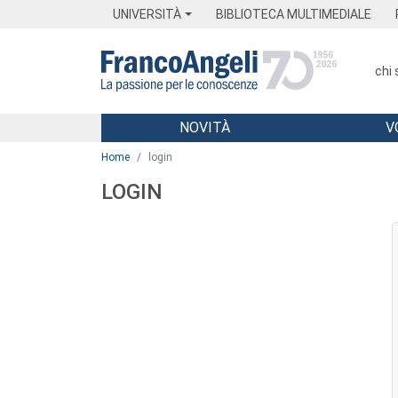
Menu
Main content
Footer
Menu
UNIVERSITÀ
BIBLIOTECA MULTIMEDIALE
chi
NOVITÀ
V
Main content
Home
login
LOGIN