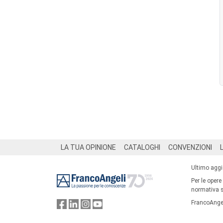
Footer
LA TUA OPINIONE
CATALOGHI
CONVENZIONI
Ultimo agg
Per le opere
normativa su
FrancoAngel