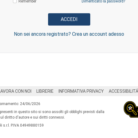
Remember
Dimenticato la password?
Non sei ancora registrato? Crea un account adesso
LAVORA CON NOI
LIBRERIE
INFORMATIVA PRIVACY
ACCESSIBILIT
iornamento: 24/06/2026
 presenti in questo sito si sono assolti gli obblighi previsti dalla
l diritto d'autore e sui diritti connessi.
i s.r.l. P.IVA 04949880159