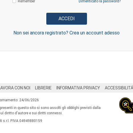
Remember
Dimenticato la password?
Non sei ancora registrato? Crea un account adesso
LAVORA CON NOI
LIBRERIE
INFORMATIVA PRIVACY
ACCESSIBILIT
iornamento: 24/06/2026
 presenti in questo sito si sono assolti gli obblighi previsti dalla
l diritto d'autore e sui diritti connessi.
i s.r.l. P.IVA 04949880159