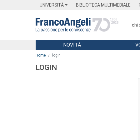
Menu
Main content
Footer
Menu
UNIVERSITÀ
BIBLIOTECA MULTIMEDIALE
chi
NOVITÀ
V
Main content
Home
login
LOGIN