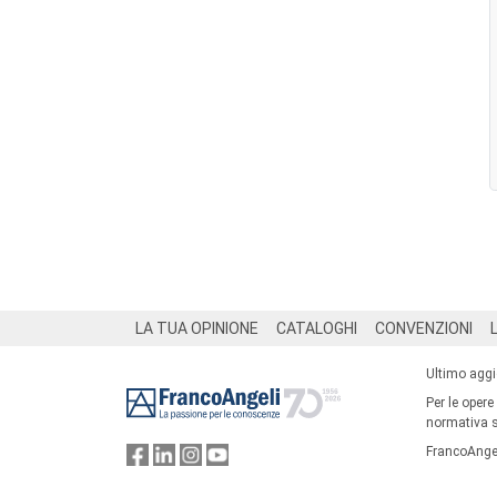
Footer
LA TUA OPINIONE
CATALOGHI
CONVENZIONI
Ultimo agg
Per le opere
normativa su
FrancoAngel