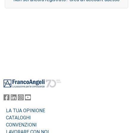
Footer
LA TUA OPINIONE
CATALOGHI
CONVENZIONI
LAVORARE CON NOI