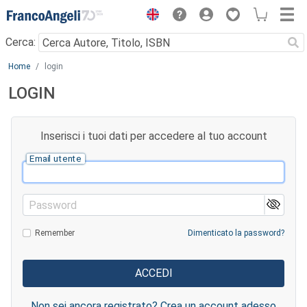
Menu
Cerca:
Main content
Home
login
LOGIN
Inserisci i tuoi dati per accedere al tuo account
Email utente
Password
Remember
Dimenticato la password?
Non sei ancora registrato? Crea un account adesso