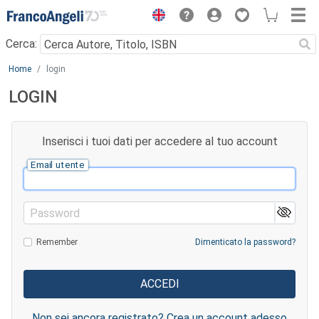
Menu
Cerca:
Main content
Home
login
LOGIN
Inserisci i tuoi dati per accedere al tuo account
Email utente
Password
Remember
Dimenticato la password?
Non sei ancora registrato? Crea un account adesso