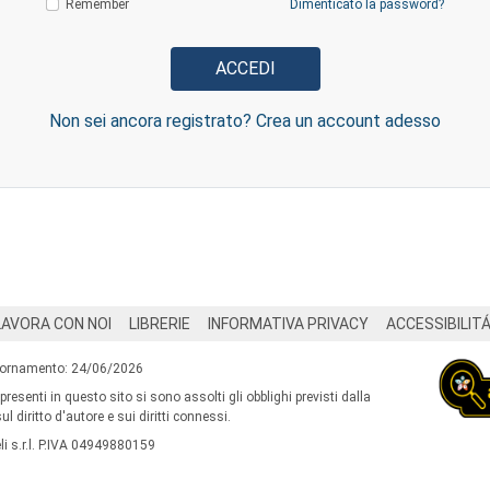
Remember
Dimenticato la password?
Non sei ancora registrato? Crea un account adesso
LAVORA CON NOI
LIBRERIE
INFORMATIVA PRIVACY
ACCESSIBILIT
iornamento: 24/06/2026
 presenti in questo sito si sono assolti gli obblighi previsti dalla
l diritto d'autore e sui diritti connessi.
i s.r.l. P.IVA 04949880159