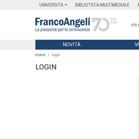
Menu
Main content
Footer
Menu
UNIVERSITÀ
BIBLIOTECA MULTIMEDIALE
chi
NOVITÀ
V
Main content
Home
login
LOGIN