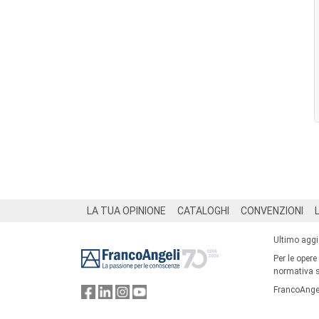
Footer
LA TUA OPINIONE
CATALOGHI
CONVENZIONI
Ultimo agg
Per le opere
normativa su
FrancoAngel