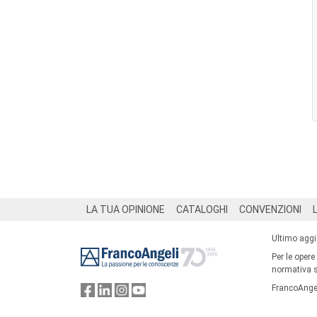
Footer
LA TUA OPINIONE
CATALOGHI
CONVENZIONI
Ultimo agg
Per le opere
normativa su
FrancoAngel