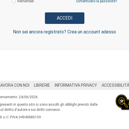
Remember
Dimenticato la password?
Non sei ancora registrato? Crea un account adesso
LAVORA CON NOI
LIBRERIE
INFORMATIVA PRIVACY
ACCESSIBILIT
iornamento: 24/06/2026
 presenti in questo sito si sono assolti gli obblighi previsti dalla
l diritto d'autore e sui diritti connessi.
i s.r.l. P.IVA 04949880159