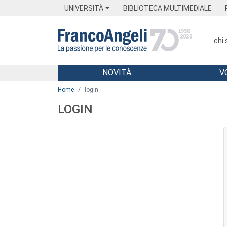
Menu
Main content
Footer
Menu
UNIVERSITÀ
BIBLIOTECA MULTIMEDIALE
chi
NOVITÀ
V
Main content
Home
login
LOGIN