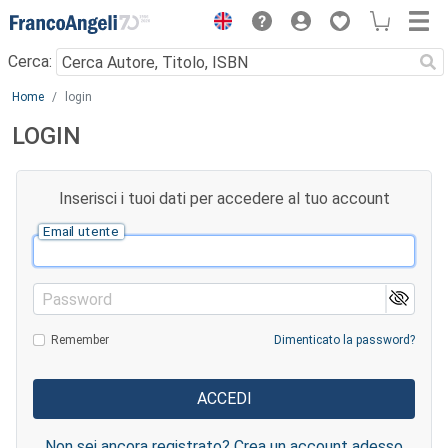
Menu
Cerca:
Main content
Home
login
LOGIN
Inserisci i tuoi dati per accedere al tuo account
Email utente
Password
Remember
Dimenticato la password?
Non sei ancora registrato? Crea un account adesso