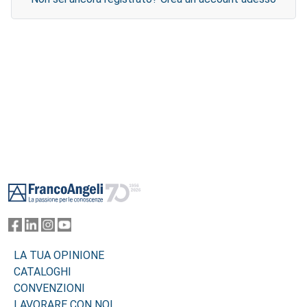
Footer
LA TUA OPINIONE
CATALOGHI
CONVENZIONI
LAVORARE CON NOI