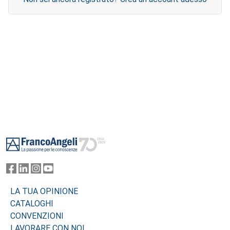
Footer
LA TUA OPINIONE
CATALOGHI
CONVENZIONI
LAVORARE CON NOI