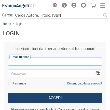
Menu
Cerca:
Main content
Home
login
LOGIN
Inserisci i tuoi dati per accedere al tuo account
Email utente
Password
Remember
Dimenticato la password?
Non sei ancora registrato? Crea un account adesso