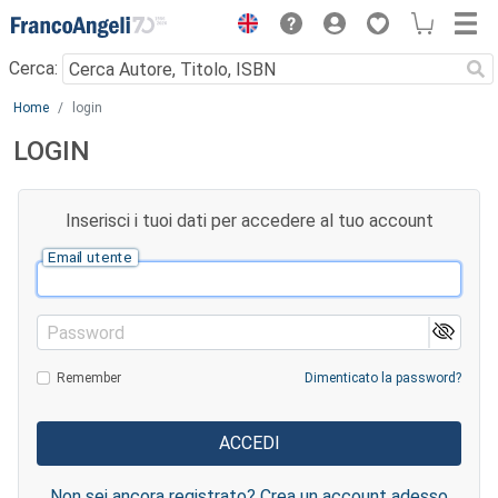
Menu
Cerca:
Main content
Home
login
LOGIN
Inserisci i tuoi dati per accedere al tuo account
Email utente
Password
Remember
Dimenticato la password?
Non sei ancora registrato? Crea un account adesso