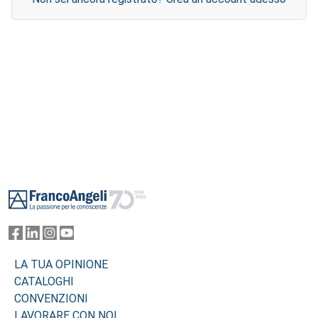
Footer
LA TUA OPINIONE
CATALOGHI
CONVENZIONI
LAVORARE CON NOI