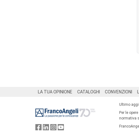
Footer
LA TUA OPINIONE
CATALOGHI
CONVENZIONI
Ultimo agg
Per le opere
normativa su
FrancoAngel