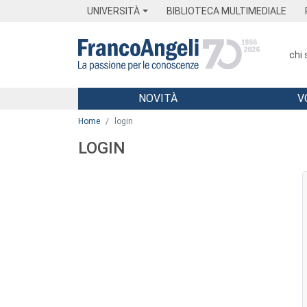
Menu
Main content
Footer
Menu
UNIVERSITÀ
BIBLIOTECA MULTIMEDIALE
chi
NOVITÀ
V
Main content
Home
login
LOGIN