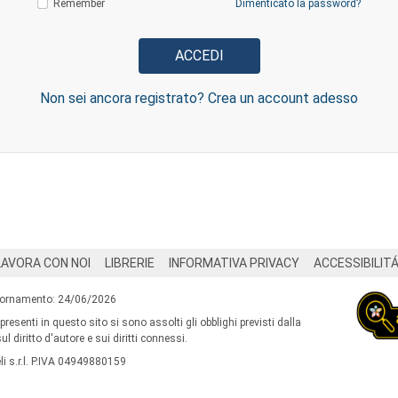
Remember
Dimenticato la password?
Non sei ancora registrato? Crea un account adesso
LAVORA CON NOI
LIBRERIE
INFORMATIVA PRIVACY
ACCESSIBILIT
iornamento: 24/06/2026
 presenti in questo sito si sono assolti gli obblighi previsti dalla
l diritto d'autore e sui diritti connessi.
i s.r.l. P.IVA 04949880159