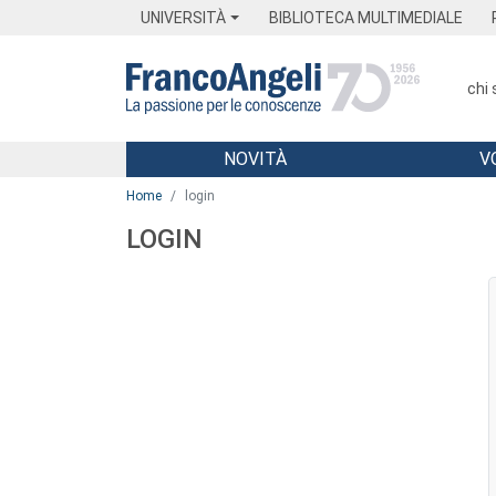
Menu
Main content
Footer
Menu
UNIVERSITÀ
BIBLIOTECA MULTIMEDIALE
chi
NOVITÀ
V
Main content
Home
login
LOGIN