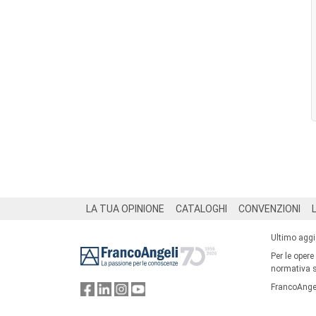
Footer
LA TUA OPINIONE
CATALOGHI
CONVENZIONI
Ultimo agg
Per le opere
normativa su
FrancoAngel