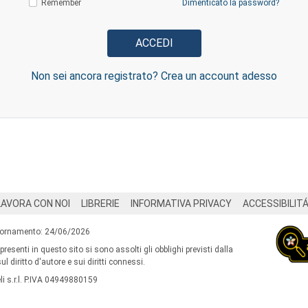
Remember
Dimenticato la password?
Non sei ancora registrato? Crea un account adesso
LAVORA CON NOI
LIBRERIE
INFORMATIVA PRIVACY
ACCESSIBILIT
iornamento: 24/06/2026
 presenti in questo sito si sono assolti gli obblighi previsti dalla
l diritto d'autore e sui diritti connessi.
i s.r.l. P.IVA 04949880159