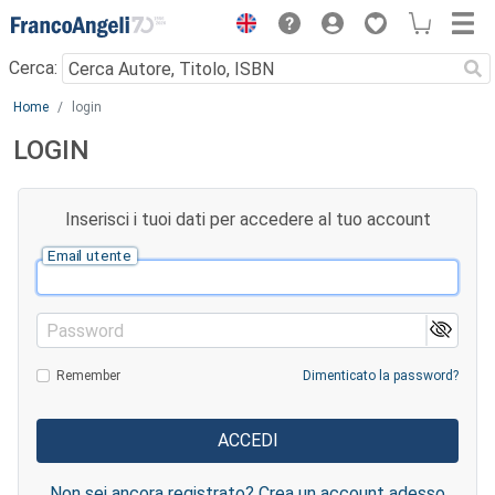
Menu
Cerca:
Main content
Home
login
LOGIN
Inserisci i tuoi dati per accedere al tuo account
Email utente
Password
Remember
Dimenticato la password?
Non sei ancora registrato? Crea un account adesso