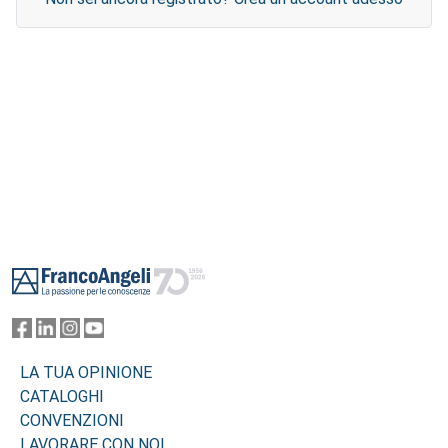
Footer
LA TUA OPINIONE
CATALOGHI
CONVENZIONI
LAVORARE CON NOI