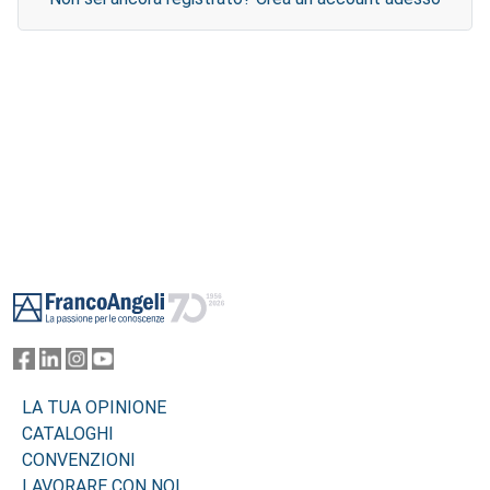
Footer
LA TUA OPINIONE
CATALOGHI
CONVENZIONI
LAVORARE CON NOI