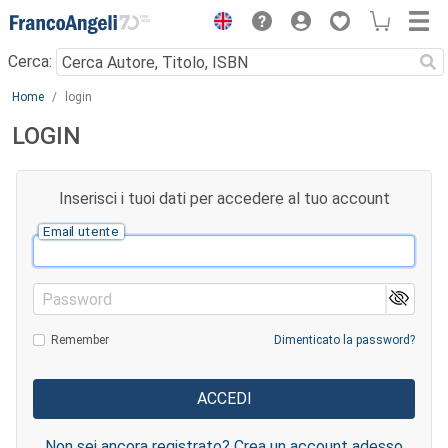
Menu
Cerca:
Main content
Home
login
LOGIN
Inserisci i tuoi dati per accedere al tuo account
Email utente
Password
Remember
Dimenticato la password?
Non sei ancora registrato? Crea un account adesso