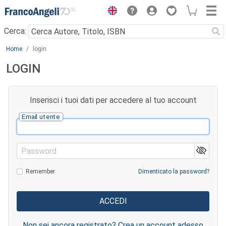
Menu
Cerca:
Main content
Home
login
LOGIN
Inserisci i tuoi dati per accedere al tuo account
Email utente
Password
Remember
Dimenticato la password?
Non sei ancora registrato? Crea un account adesso