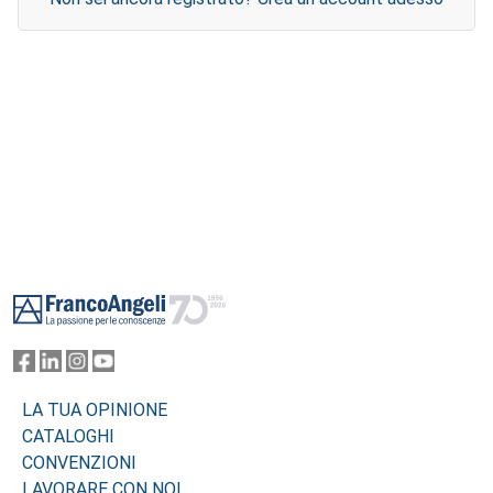
Footer
LA TUA OPINIONE
CATALOGHI
CONVENZIONI
LAVORARE CON NOI