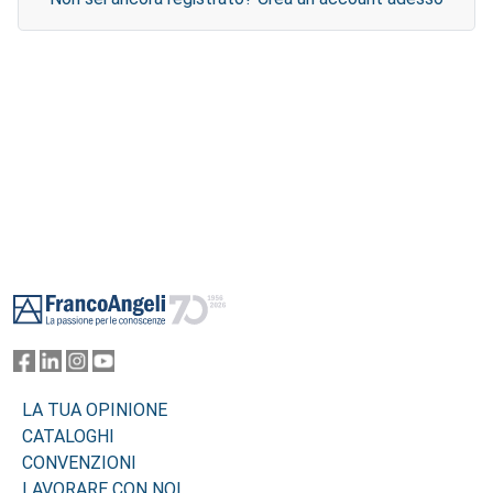
Footer
LA TUA OPINIONE
CATALOGHI
CONVENZIONI
LAVORARE CON NOI