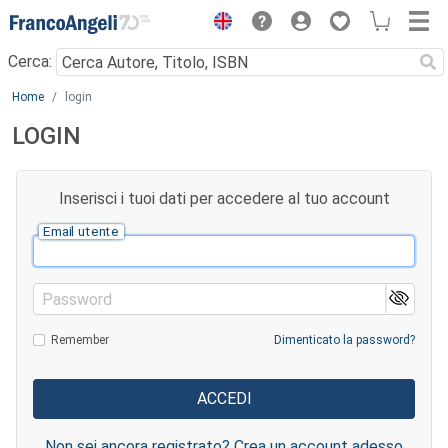
Menu
Cerca:
Main content
Home
login
LOGIN
Inserisci i tuoi dati per accedere al tuo account
Email utente
Password
Remember
Dimenticato la password?
Non sei ancora registrato? Crea un account adesso