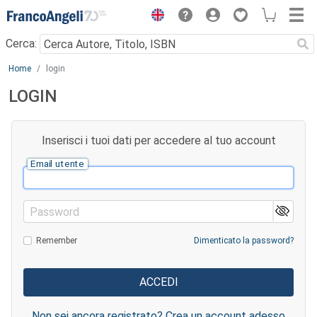
Menu
Cerca:
Main content
Home
login
LOGIN
Inserisci i tuoi dati per accedere al tuo account
Email utente
Password
Remember
Dimenticato la password?
Non sei ancora registrato? Crea un account adesso