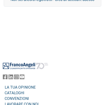
Footer
LA TUA OPINIONE
CATALOGHI
CONVENZIONI
LAVORARE CON NOI