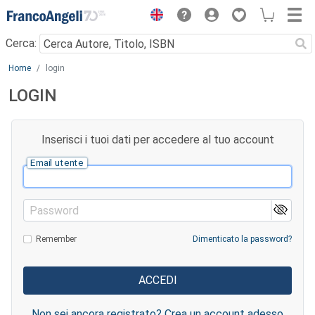
Menu
Cerca:
Main content
Home
login
LOGIN
Inserisci i tuoi dati per accedere al tuo account
Email utente
Password
Remember
Dimenticato la password?
Non sei ancora registrato? Crea un account adesso