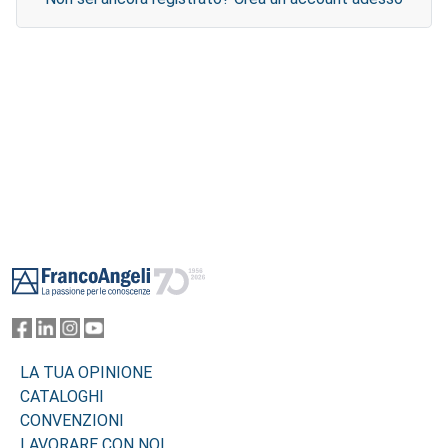
Footer
LA TUA OPINIONE
CATALOGHI
CONVENZIONI
LAVORARE CON NOI