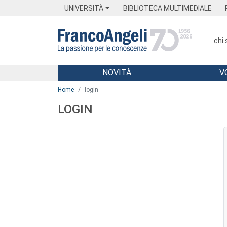
Menu
Main content
Footer
Menu
UNIVERSITÀ
BIBLIOTECA MULTIMEDIALE
chi
NOVITÀ
V
Main content
Home
login
LOGIN