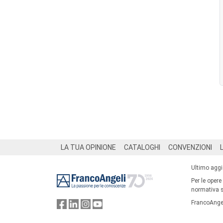
Footer
LA TUA OPINIONE
CATALOGHI
CONVENZIONI
Ultimo agg
Per le opere
normativa su
FrancoAngel