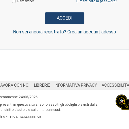
Remember
Dimenticato la password?
Non sei ancora registrato? Crea un account adesso
LAVORA CON NOI
LIBRERIE
INFORMATIVA PRIVACY
ACCESSIBILIT
iornamento: 24/06/2026
 presenti in questo sito si sono assolti gli obblighi previsti dalla
l diritto d'autore e sui diritti connessi.
i s.r.l. P.IVA 04949880159