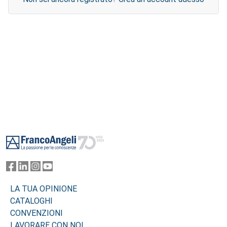
Footer
LA TUA OPINIONE
CATALOGHI
CONVENZIONI
LAVORARE CON NOI