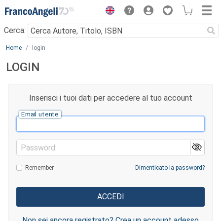
Menu
Cerca:
Main content
Home
login
LOGIN
Inserisci i tuoi dati per accedere al tuo account
Email utente
Password
Remember
Dimenticato la password?
Non sei ancora registrato? Crea un account adesso