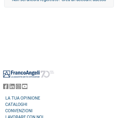
Footer
LA TUA OPINIONE
CATALOGHI
CONVENZIONI
LAVORARE CON NOI