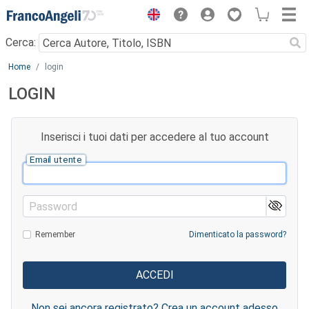
Menu
Cerca:
Main content
Home
login
LOGIN
Inserisci i tuoi dati per accedere al tuo account
Email utente
Password
Remember
Dimenticato la password?
Non sei ancora registrato? Crea un account adesso