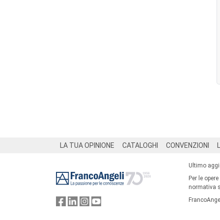
Footer
LA TUA OPINIONE
CATALOGHI
CONVENZIONI
Ultimo agg
Per le opere
normativa su
FrancoAngel