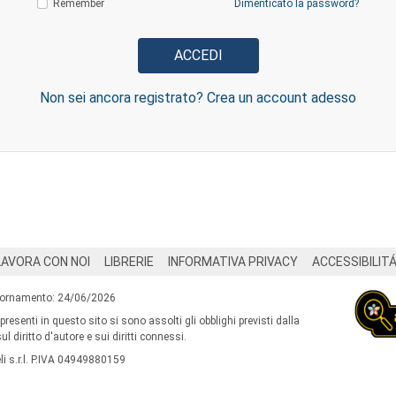
Remember
Dimenticato la password?
Non sei ancora registrato? Crea un account adesso
LAVORA CON NOI
LIBRERIE
INFORMATIVA PRIVACY
ACCESSIBILIT
iornamento: 24/06/2026
 presenti in questo sito si sono assolti gli obblighi previsti dalla
l diritto d'autore e sui diritti connessi.
i s.r.l. P.IVA 04949880159