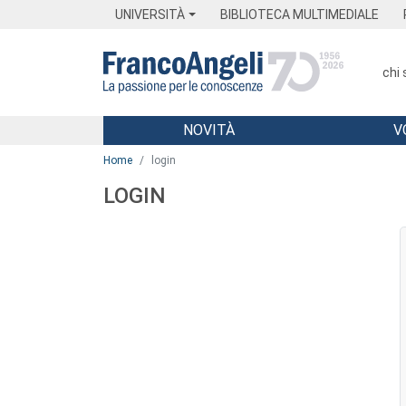
Menu
Main content
Footer
Menu
UNIVERSITÀ
BIBLIOTECA MULTIMEDIALE
chi
NOVITÀ
V
Main content
Home
login
LOGIN