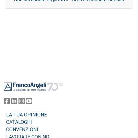
Footer
LA TUA OPINIONE
CATALOGHI
CONVENZIONI
LAVORARE CON NOI