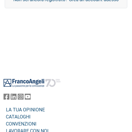
Footer
LA TUA OPINIONE
CATALOGHI
CONVENZIONI
LAVORARE CON NOI