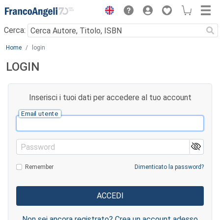
Menu
Cerca:
Main content
Home
login
LOGIN
Inserisci i tuoi dati per accedere al tuo account
Email utente
Password
Remember
Dimenticato la password?
Non sei ancora registrato? Crea un account adesso