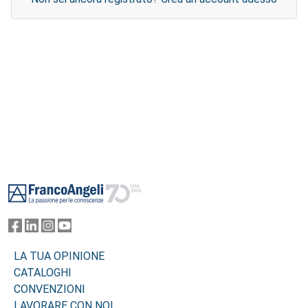
Footer
LA TUA OPINIONE
CATALOGHI
CONVENZIONI
LAVORARE CON NOI