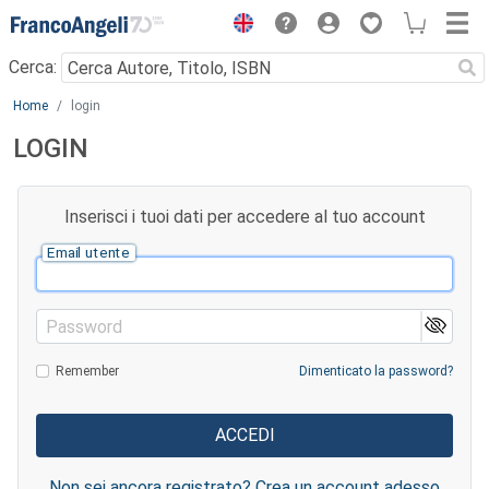
Menu
Cerca:
Main content
Home
login
LOGIN
Inserisci i tuoi dati per accedere al tuo account
Email utente
Password
Remember
Dimenticato la password?
Non sei ancora registrato? Crea un account adesso