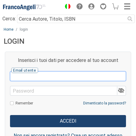
Menu
Cerca:
Main content
Home
login
LOGIN
Inserisci i tuoi dati per accedere al tuo account
Email utente
Password
Remember
Dimenticato la password?
Non sei ancora registrato? Crea un account adesso