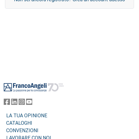
Footer
LA TUA OPINIONE
CATALOGHI
CONVENZIONI
LAVORARE CON NOI