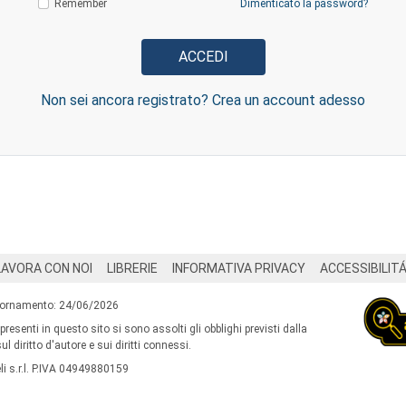
Remember
Dimenticato la password?
Non sei ancora registrato? Crea un account adesso
LAVORA CON NOI
LIBRERIE
INFORMATIVA PRIVACY
ACCESSIBILIT
iornamento: 24/06/2026
 presenti in questo sito si sono assolti gli obblighi previsti dalla
l diritto d'autore e sui diritti connessi.
i s.r.l. P.IVA 04949880159