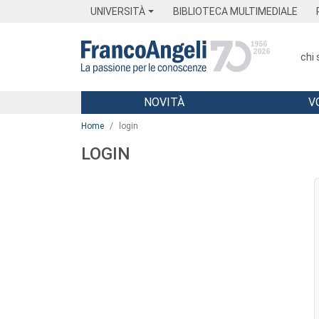
Menu
Main content
Footer
Menu
UNIVERSITÀ
BIBLIOTECA MULTIMEDIALE
chi
NOVITÀ
V
Main content
Home
login
LOGIN