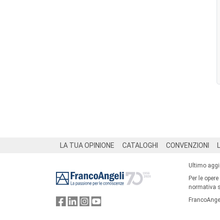
Footer
LA TUA OPINIONE
CATALOGHI
CONVENZIONI
Ultimo agg
Per le opere
normativa su
FrancoAngel