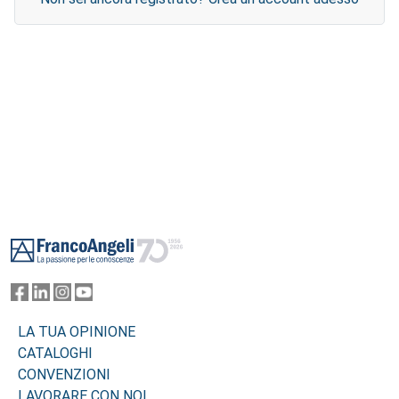
Footer
LA TUA OPINIONE
CATALOGHI
CONVENZIONI
LAVORARE CON NOI