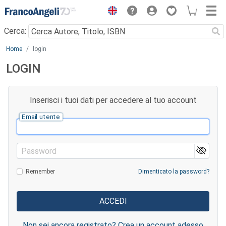
Menu
Cerca:
Main content
Home
login
LOGIN
Inserisci i tuoi dati per accedere al tuo account
Email utente
Password
Remember
Dimenticato la password?
Non sei ancora registrato? Crea un account adesso