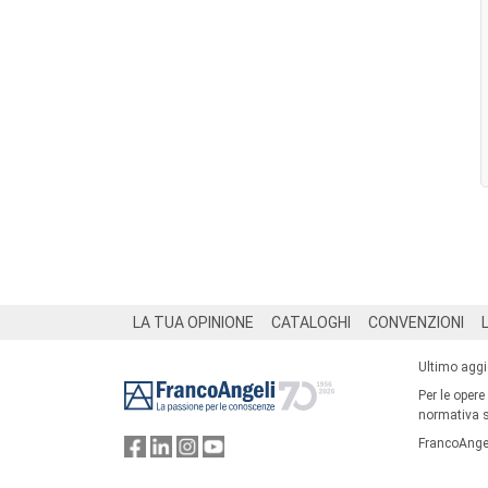
Footer
LA TUA OPINIONE
CATALOGHI
CONVENZIONI
Ultimo agg
Per le opere
normativa su
FrancoAngel