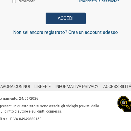
Remember
Dimenticato la password?
Non sei ancora registrato? Crea un account adesso
LAVORA CON NOI
LIBRERIE
INFORMATIVA PRIVACY
ACCESSIBILIT
iornamento: 24/06/2026
 presenti in questo sito si sono assolti gli obblighi previsti dalla
l diritto d'autore e sui diritti connessi.
i s.r.l. P.IVA 04949880159