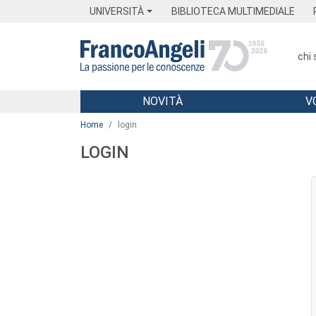
Menu
Main content
Footer
Menu
UNIVERSITÀ
BIBLIOTECA MULTIMEDIALE
chi
NOVITÀ
V
Main content
Home
login
LOGIN