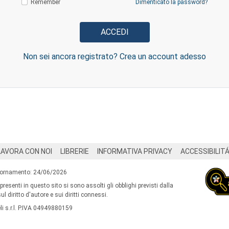
Remember
Dimenticato la password?
Non sei ancora registrato? Crea un account adesso
LAVORA CON NOI
LIBRERIE
INFORMATIVA PRIVACY
ACCESSIBILIT
iornamento: 24/06/2026
 presenti in questo sito si sono assolti gli obblighi previsti dalla
l diritto d'autore e sui diritti connessi.
i s.r.l. P.IVA 04949880159