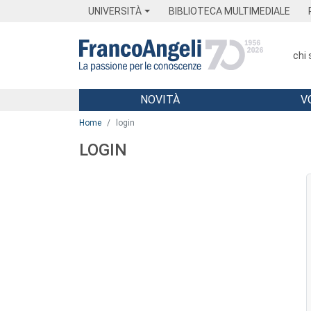
Menu
Main content
Footer
Menu
UNIVERSITÀ
BIBLIOTECA MULTIMEDIALE
chi
NOVITÀ
V
Main content
Home
login
LOGIN