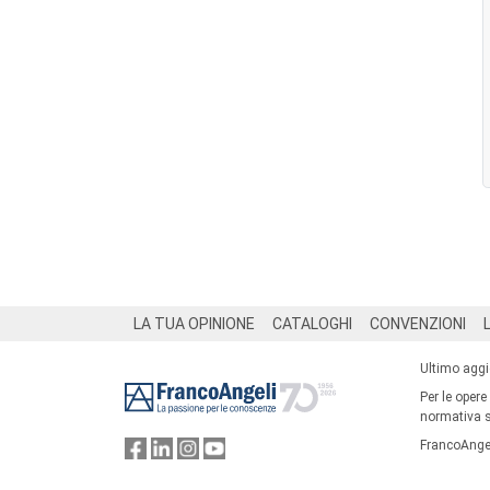
Footer
LA TUA OPINIONE
CATALOGHI
CONVENZIONI
Ultimo agg
Per le opere
normativa su
FrancoAngel