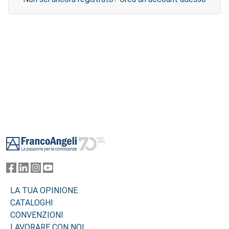
Footer
LA TUA OPINIONE
CATALOGHI
CONVENZIONI
LAVORARE CON NOI