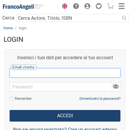
Menu
Cerca:
Main content
Home
login
LOGIN
Inserisci i tuoi dati per accedere al tuo account
Email utente
Password
Remember
Dimenticato la password?
Non sei ancora registrato? Crea un account adesso