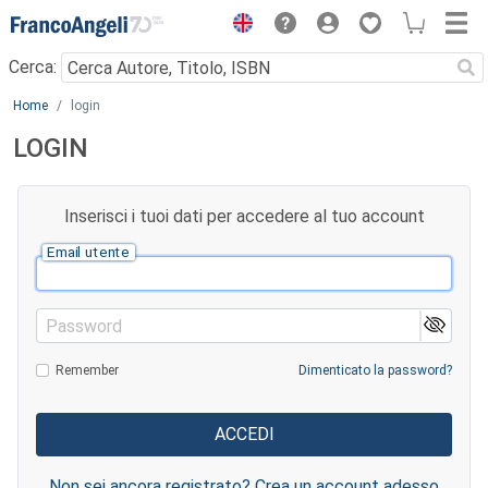
Menu
Cerca:
Main content
Home
login
LOGIN
Inserisci i tuoi dati per accedere al tuo account
Email utente
Password
Remember
Dimenticato la password?
Non sei ancora registrato? Crea un account adesso