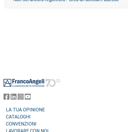
Footer
LA TUA OPINIONE
CATALOGHI
CONVENZIONI
LAVORARE CON NOI