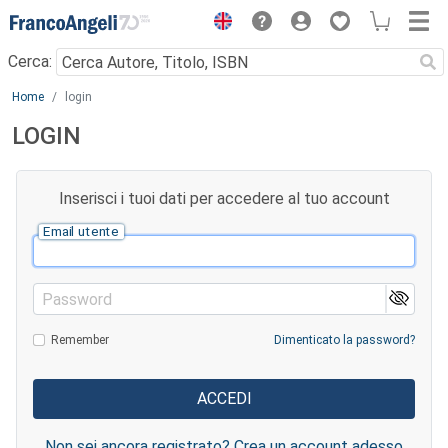
Menu
Cerca:
Main content
Home
login
LOGIN
Inserisci i tuoi dati per accedere al tuo account
Email utente
Password
Remember
Dimenticato la password?
Non sei ancora registrato? Crea un account adesso