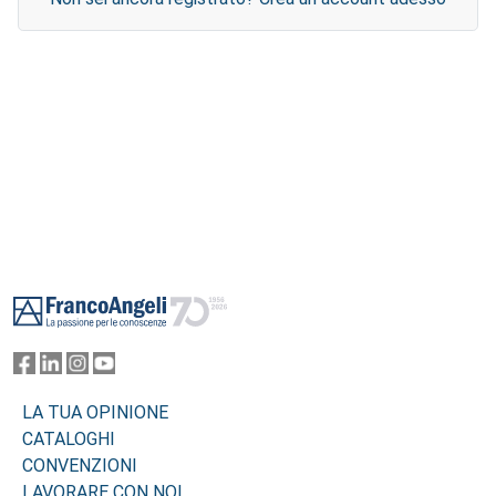
Footer
LA TUA OPINIONE
CATALOGHI
CONVENZIONI
LAVORARE CON NOI