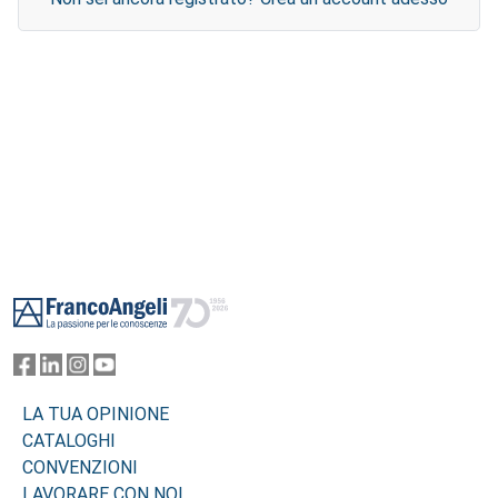
Footer
LA TUA OPINIONE
CATALOGHI
CONVENZIONI
LAVORARE CON NOI