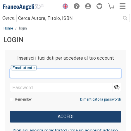
Menu
Cerca:
Main content
Home
login
LOGIN
Inserisci i tuoi dati per accedere al tuo account
Email utente
Password
Remember
Dimenticato la password?
Non sei ancora registrato? Crea un account adesso