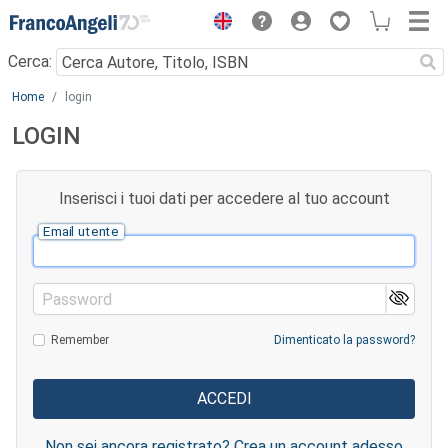
Menu
Cerca:
Main content
Home
login
LOGIN
Inserisci i tuoi dati per accedere al tuo account
Email utente
Password
Remember
Dimenticato la password?
Non sei ancora registrato? Crea un account adesso