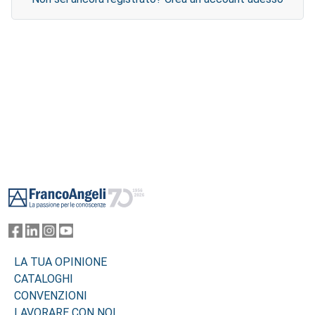
Footer
LA TUA OPINIONE
CATALOGHI
CONVENZIONI
LAVORARE CON NOI