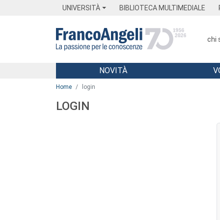
Menu
Main content
Footer
Menu
UNIVERSITÀ
BIBLIOTECA MULTIMEDIALE
chi
NOVITÀ
V
Main content
Home
login
LOGIN