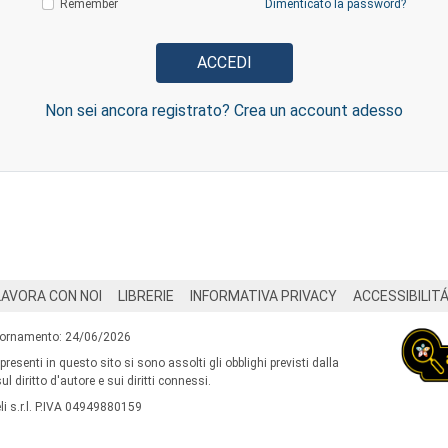
Remember
Dimenticato la password?
Non sei ancora registrato? Crea un account adesso
LAVORA CON NOI
LIBRERIE
INFORMATIVA PRIVACY
ACCESSIBILIT
iornamento: 24/06/2026
 presenti in questo sito si sono assolti gli obblighi previsti dalla
l diritto d'autore e sui diritti connessi.
i s.r.l. P.IVA 04949880159