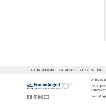
Footer
LA TUA OPINIONE
CATALOGHI
CONVENZIONI
Ultimo agg
Per le opere
normativa su
FrancoAngel