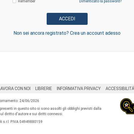
Remember
Dimenticato la password?
Non sei ancora registrato? Crea un account adesso
LAVORA CON NOI
LIBRERIE
INFORMATIVA PRIVACY
ACCESSIBILIT
iornamento: 24/06/2026
 presenti in questo sito si sono assolti gli obblighi previsti dalla
l diritto d'autore e sui diritti connessi.
i s.r.l. P.IVA 04949880159