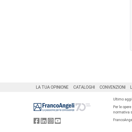
Footer
LA TUA OPINIONE
CATALOGHI
CONVENZIONI
Ultimo agg
Per le opere
normativa su
FrancoAngel