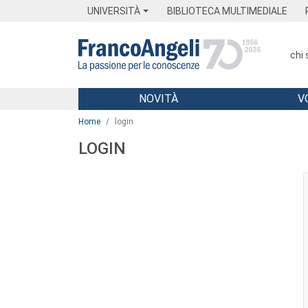
Menu
Main content
Footer
Menu
UNIVERSITÀ
BIBLIOTECA MULTIMEDIALE
chi
NOVITÀ
V
Main content
Home
login
LOGIN