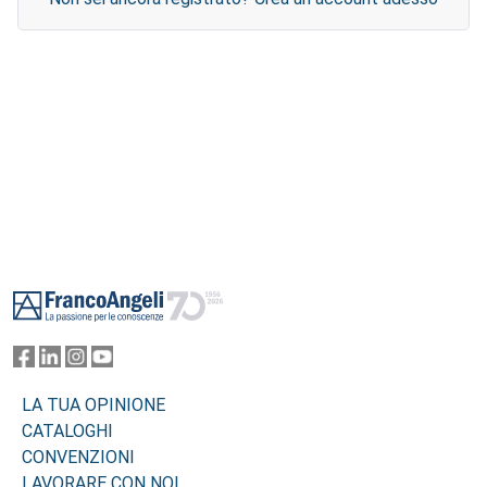
Footer
LA TUA OPINIONE
CATALOGHI
CONVENZIONI
LAVORARE CON NOI