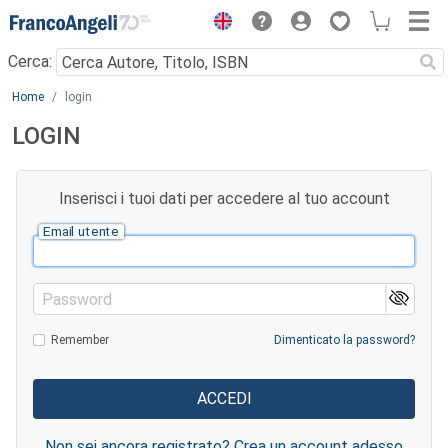
Menu
Cerca:
Main content
Home
login
LOGIN
Inserisci i tuoi dati per accedere al tuo account
Email utente
Password
Remember
Dimenticato la password?
Non sei ancora registrato? Crea un account adesso