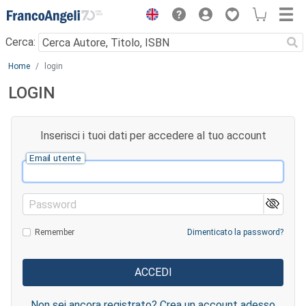
Menu
Cerca:
Main content
Home
login
LOGIN
Inserisci i tuoi dati per accedere al tuo account
Email utente
Password
Remember
Dimenticato la password?
Non sei ancora registrato? Crea un account adesso