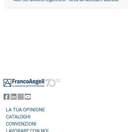
Footer
LA TUA OPINIONE
CATALOGHI
CONVENZIONI
LAVORARE CON NOI