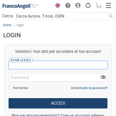
Menu
Cerca:
Main content
Home
login
LOGIN
Inserisci i tuoi dati per accedere al tuo account
Email utente
Password
Remember
Dimenticato la password?
Non sei ancora registrato? Crea un account adesso