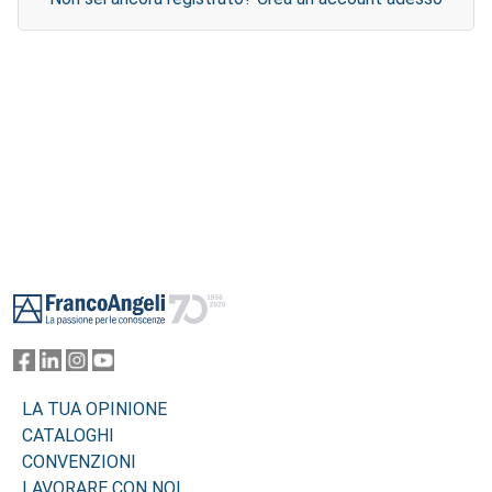
Footer
LA TUA OPINIONE
CATALOGHI
CONVENZIONI
LAVORARE CON NOI