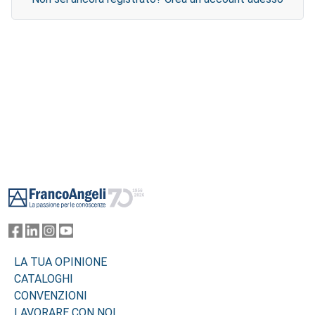
Footer
LA TUA OPINIONE
CATALOGHI
CONVENZIONI
LAVORARE CON NOI