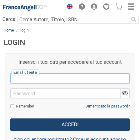
Menu
Cerca:
Main content
Home
login
LOGIN
Inserisci i tuoi dati per accedere al tuo account
Email utente
Password
Remember
Dimenticato la password?
Non sei ancora registrato? Crea un account adesso