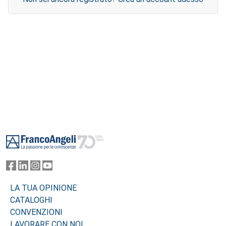
Footer
LA TUA OPINIONE
CATALOGHI
CONVENZIONI
LAVORARE CON NOI