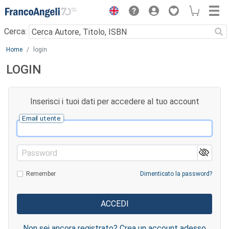
Menu
Cerca:
Main content
Home
login
LOGIN
Inserisci i tuoi dati per accedere al tuo account
Email utente
Password
Remember
Dimenticato la password?
Non sei ancora registrato? Crea un account adesso