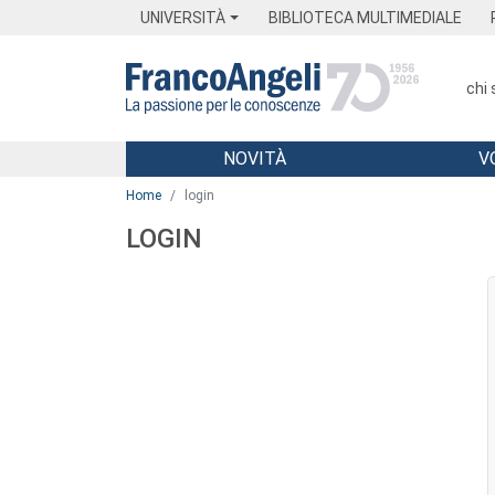
Menu
Main content
Footer
Menu
UNIVERSITÀ
BIBLIOTECA MULTIMEDIALE
chi
NOVITÀ
V
Main content
Home
login
LOGIN