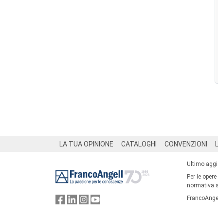
Footer
LA TUA OPINIONE
CATALOGHI
CONVENZIONI
Ultimo agg
Per le opere
normativa su
FrancoAngel