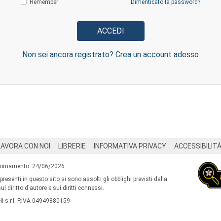
Remember
Dimenticato la password?
Non sei ancora registrato? Crea un account adesso
LAVORA CON NOI
LIBRERIE
INFORMATIVA PRIVACY
ACCESSIBILIT
iornamento: 24/06/2026
 presenti in questo sito si sono assolti gli obblighi previsti dalla
l diritto d'autore e sui diritti connessi.
i s.r.l. P.IVA 04949880159