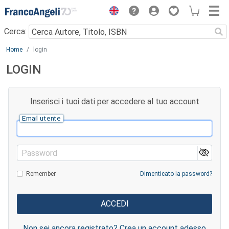
Menu
Cerca:
Main content
Home
login
LOGIN
Inserisci i tuoi dati per accedere al tuo account
Email utente
Password
Remember
Dimenticato la password?
Non sei ancora registrato? Crea un account adesso