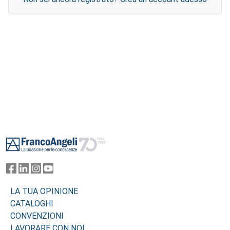
Footer
LA TUA OPINIONE
CATALOGHI
CONVENZIONI
LAVORARE CON NOI