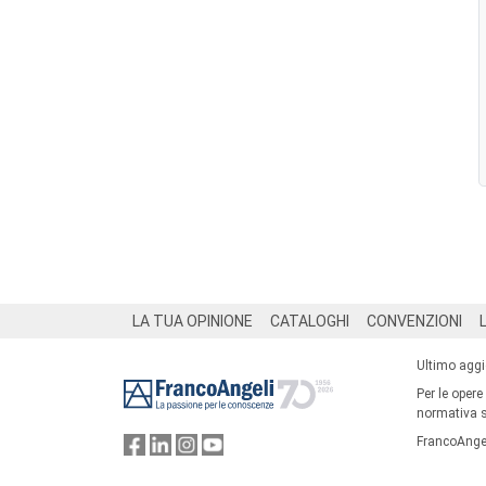
Footer
LA TUA OPINIONE
CATALOGHI
CONVENZIONI
Ultimo agg
Per le opere
normativa su
FrancoAngel