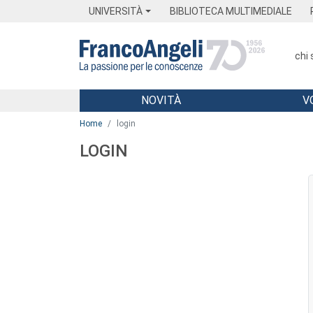
Menu
Main content
Footer
Menu
UNIVERSITÀ
BIBLIOTECA MULTIMEDIALE
chi
NOVITÀ
V
Main content
Home
login
LOGIN