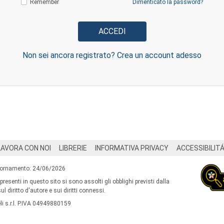
Remember
Dimenticato la password?
Non sei ancora registrato? Crea un account adesso
LAVORA CON NOI
LIBRERIE
INFORMATIVA PRIVACY
ACCESSIBILIT
iornamento: 24/06/2026
 presenti in questo sito si sono assolti gli obblighi previsti dalla
l diritto d'autore e sui diritti connessi.
i s.r.l. P.IVA 04949880159